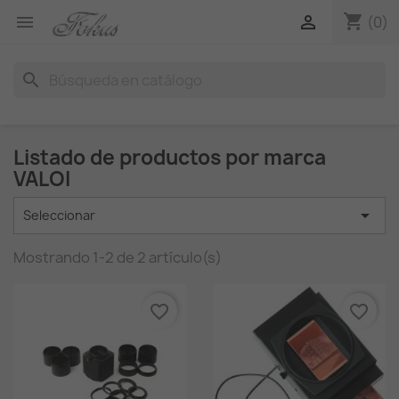
shopping_cart


(0)
search
Listado de productos por marca
VALOI

Seleccionar
Mostrando 1-2 de 2 artículo(s)
favorite_border
favorite_border