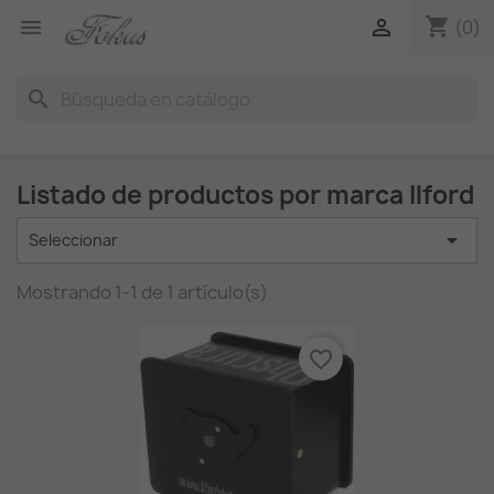
shopping_cart


(0)
search
Listado de productos por marca Ilford

Seleccionar
Mostrando 1-1 de 1 artículo(s)
favorite_border