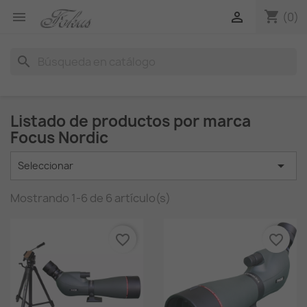
shopping_cart


(0)
search
Listado de productos por marca
Focus Nordic

Seleccionar
Mostrando 1-6 de 6 artículo(s)
favorite_border
favorite_border