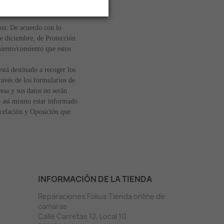
tos: De acuerdo con lo
e diciembre, de Protección
iento/consiento que estos
á destinado a recoger los
ravés de los formularios de
esa y sus datos no serán
ro así mismo estar informado
ncelación y Oposición que
INFORMACIÓN DE LA TIENDA
Reparaciones Fokus Tienda online de
camaras
Calle Carretas 12, Local 10