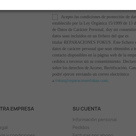
información de contacto en el aviso legal.
Acepto las condiciones de protección de da
establecido por la Ley Orgánica 15/1999 de 13 d
de Datos de Carácter Personal, doy mi consentim
datos sean incluidos en un fichero del que es
titular REPARACIONES FOKUS. Este fichero est
datos de carácter personal que sean obtenidos a t
contacto disponibles en la página web de la empr
cedidos a terceros sin su consentimiento. Decla
sobre los derechos de Acceso, Rectificación, Ca
podré ejercer enviando un correo electrónico
a
fokus@reparacionesfokus.com
.
TRA EMPRESA
SU CUENTA
Información personal
egal
Pedidos
os y condiciones
Facturas por abono