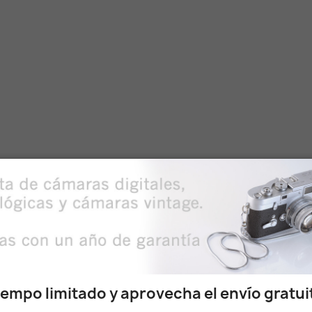
rear lista de deseos
re de la lista de deseos
uestras
iempo limitado y aprovecha el envío gratu
 y ofertas
Cancelar
Crear lista de deseos
Puede darse de baja en cualquier momento. Para