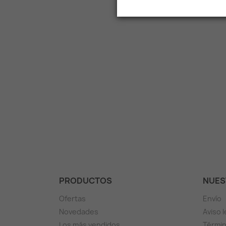
especiales
PRODUCTOS
NUES
Ofertas
Envío
Novedades
Aviso l
Los más vendidos
Términ