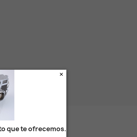
×
×
ito que te ofrecemos.
 ello, consulte nuestra