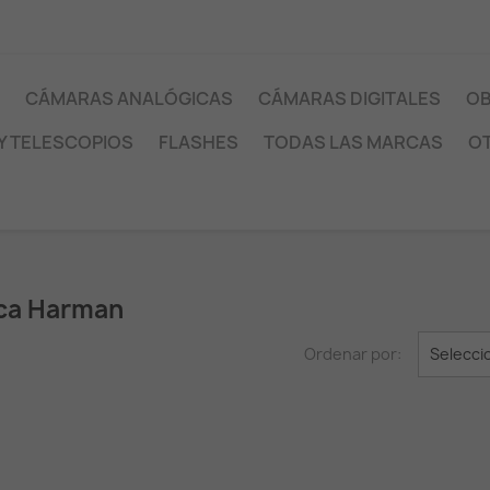
CÁMARAS ANALÓGICAS
CÁMARAS DIGITALES
OB
Y TELESCOPIOS
FLASHES
TODAS LAS MARCAS
O
rca Harman
Ordenar por:
Selecci