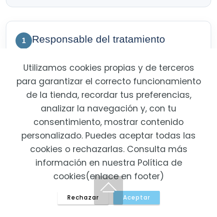
Responsable del tratamiento
1
Utilizamos cookies propias y de terceros
De conformidad con el Reglamento (UE) 2016/679,
para garantizar el correcto funcionamiento
General de Protección de Datos, y con la Ley Orgánica
de la tienda, recordar tus preferencias,
3/2018, de 5 de diciembre, de Protección de Datos
analizar la navegación y, con tu
Personales y garantía de los derechos digitales, se
consentimiento, mostrar contenido
informa al usuario de que el responsable del tratamiento de
personalizado. Puedes aceptar todas las
sus datos personales es:
cookies o rechazarlas. Consulta más
información en nuestra Política de
Razón social:
REPARACIONES FOKUS, S.L.
cookies(enlace en footer)
Nombre comercial:
Fokus Reparaciones
Rechazar
Aceptar
CIF:
B84965599
Domicilio:
Calle Carretas, 12, local 10, 28012